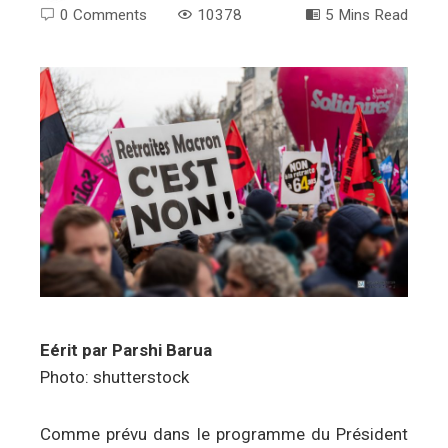
0 Comments
10378
5 Mins Read
ebook
ter
edIn
erest
mbleupon
Eérit par Parshi Barua
Photo: shutterstock
l
Comme prévu dans le programme du Président